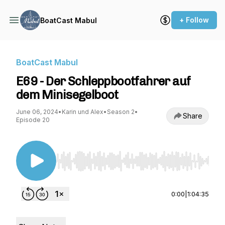
+ Follow
BoatCast Mabul
BoatCast Mabul
E69 - Der Schleppbootfahrer auf
dem Minisegelboot
June 06, 2024
•
Karin und Alex
•
Season 2
•
Share
Episode 20
Use Left/Right to seek, Home/End to jump to st
0:00
|
1:04:35