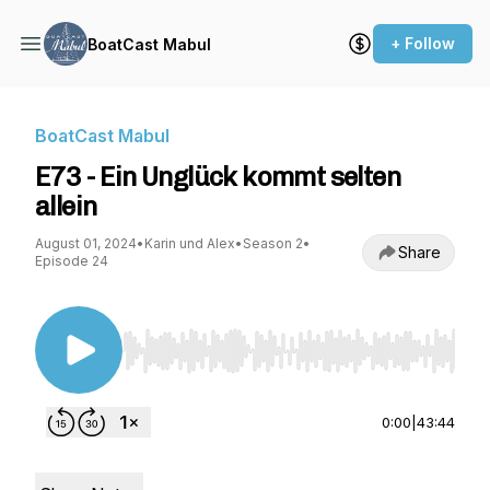
+ Follow
BoatCast Mabul
BoatCast Mabul
E73 - Ein Unglück kommt selten
allein
August 01, 2024
•
Karin und Alex
•
Season 2
•
Share
Episode 24
Use Left/Right to seek, Home/End to jump to st
0:00
|
43:44