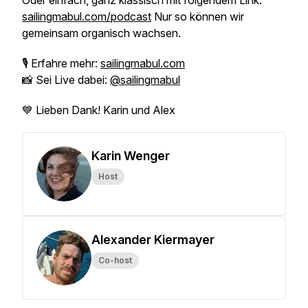
Oder einfach, ganz klassisch mit folgendem Link:
sailingmabul.com/podcast
Nur so können wir
gemeinsam organisch wachsen.
🎙 Erfahre mehr:
sailingmabul.com
📸 Sei Live dabei:
@sailingmabul
💙 Lieben Dank! Karin und Alex
Karin Wenger
Host
Alexander Kiermayer
Co-host