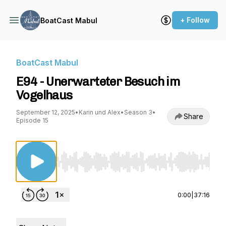
+ Follow
BoatCast Mabul
BoatCast Mabul
E94 - Unerwarteter Besuch im
Vogelhaus
September 12, 2025
•
Karin und Alex
•
Season 3
•
Share
Episode 15
Use Left/Right to seek, Home/End to jump to st
0:00
|
37:16